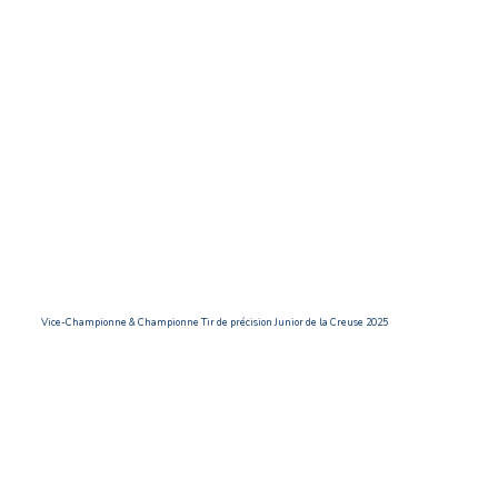
Vice-Championne & Championne Tir de précision Junior de la Creuse 2025