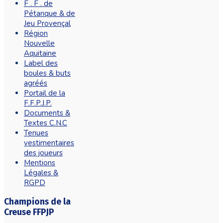
F . F . de
Pétanque & de
Jeu Provençal
Région
Nouvelle
Aquitaine
Label des
boules & buts
agréés
Portail de la
F.F.P.J.P.
Documents &
Textes C.N.C
Tenues
vestimentaires
des joueurs
Mentions
Légales &
RGPD
Champions de la
Creuse FFPJP