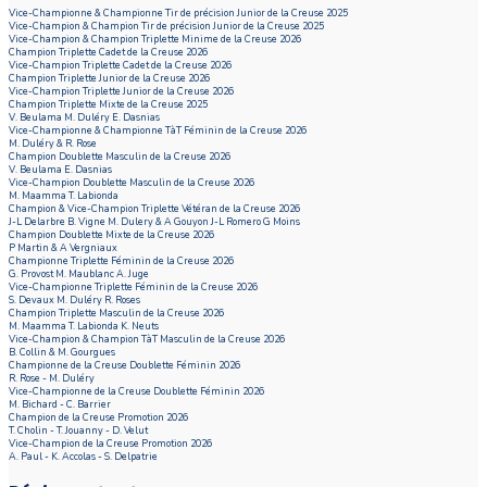
Vice-Championne & Championne Tir de précision Junior de la Creuse 2025
Vice-Champion & Champion Tir de précision Junior de la Creuse 2025
Vice-Champion & Champion Triplette Minime de la Creuse 2026
Champion Triplette Cadet de la Creuse 2026
Vice-Champion Triplette Cadet de la Creuse 2026
Champion Triplette Junior de la Creuse 2026
Vice-Champion Triplette Junior de la Creuse 2026
Champion Triplette Mixte de la Creuse 2025
V. Beulama M. Duléry E. Dasnias
Vice-Championne & Championne TàT Féminin de la Creuse 2026
M. Duléry & R. Rose
Champion Doublette Masculin de la Creuse 2026
V. Beulama E. Dasnias
Vice-Champion Doublette Masculin de la Creuse 2026
M. Maamma T. Labionda
Champion & Vice-Champion Triplette Vétéran de la Creuse 2026
J-L Delarbre B. Vigne M. Dulery & A Gouyon J-L Romero G Moins
Champion Doublette Mixte de la Creuse 2026
P Martin & A Vergniaux
Championne Triplette Féminin de la Creuse 2026
G. Provost M. Maublanc A. Juge
Vice-Championne Triplette Féminin de la Creuse 2026
S. Devaux M. Duléry R. Roses
Champion Triplette Masculin de la Creuse 2026
M. Maamma T. Labionda K. Neuts
Vice-Champion & Champion TàT Masculin de la Creuse 2026
B. Collin & M. Gourgues
Championne de la Creuse Doublette Féminin 2026
R. Rose - M. Duléry
Vice-Championne de la Creuse Doublette Féminin 2026
M. Bichard - C. Barrier
Champion de la Creuse Promotion 2026
T. Cholin - T. Jouanny - D. Velut
Vice-Champion de la Creuse Promotion 2026
A. Paul - K. Accolas - S. Delpatrie